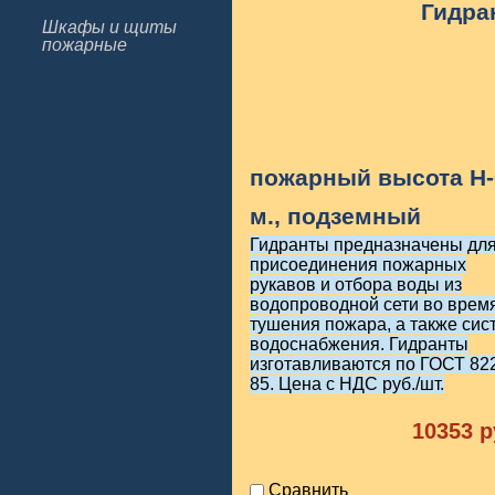
Гидра
Шкафы и щиты
пожарные
пожарный высота H-
м., подземный
Гидранты предназначены дл
присоединения пожарных
рукавов и отбора воды из
водопроводной сети во врем
тушения пожара, а также сис
водоснабжения. Гидранты
изготавливаются по ГОСТ 82
85. Цена с НДС руб./шт.
10353
р
Сравнить