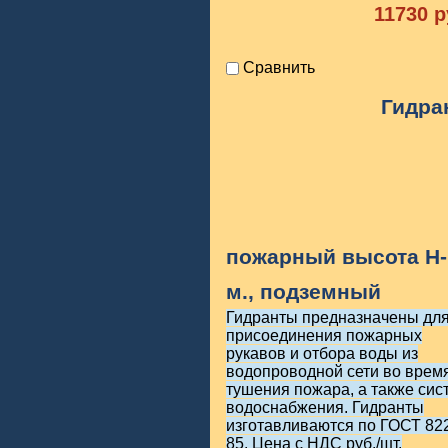
11730
р
Сравнить
Гидра
пожарный высота H-
м., подземный
Гидранты предназначены дл
присоединения пожарных
рукавов и отбора воды из
водопроводной сети во врем
тушения пожара, а также сис
водоснабжения. Гидранты
изготавливаются по ГОСТ 82
85. Цена с НДС руб./шт.