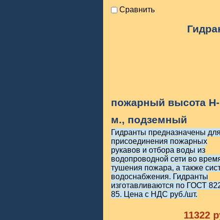
Сравнить
Гидра
пожарный высота H-
м., подземный
Гидранты предназначены дл
присоединения пожарных
рукавов и отбора воды из
водопроводной сети во врем
тушения пожара, а также сис
водоснабжения. Гидранты
изготавливаются по ГОСТ 82
85. Цена с НДС руб./шт.
11322
р