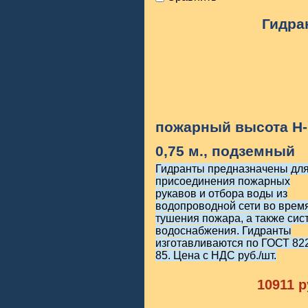
Гидра
пожарный высота H-
0,75 м., подземный
Гидранты предназначены дл
присоединения пожарных
рукавов и отбора воды из
водопроводной сети во врем
тушения пожара, а также сис
водоснабжения. Гидранты
изготавливаются по ГОСТ 82
85. Цена с НДС руб./шт.
10911
р