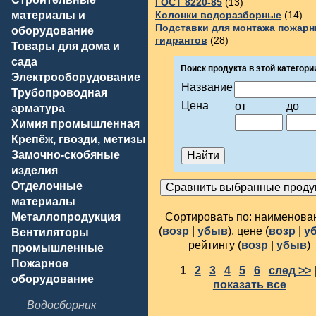
ГОСТ 8220-85
(13)
материалы и
Колонки водоразборные
(14)
Подставки для монтажа пожар
оборудование
гидрантов
(28)
Товары для дома и
сада
Поиск продукта в этой категори
Электрооборудование
Название
Трубопроводная
Цена
от
до
арматура
Химия промышленная
Крепёж, гвозди, метизы
Замочно-скобяные
изделия
Отделочные
материалы
Металлопродукция
Сортировать по: наименов
(
возр
|
убыв
), цене (
возр
|
у
Вентиляторы
рейтингу (
возр
|
убыв
)
промышленные
Пожарное
1
2
3
4
5
6
след >>
оборудование
показать все
Водосборник