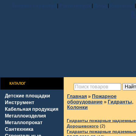
Главная страница
|
Регистрация
|
Вход
|
Контакты
8
КАТАЛОГ
Детские площадки
Главная
»
Пожарное
оборудование
»
Гидранты,
Инструмент
Колонки
Кабельная продукция
Металлоизделия
Гидранты пожарные надземные
Металлопрокат
Дорошевского
(2)
Сантехника
Гидранты пожарные подземны
Строительные