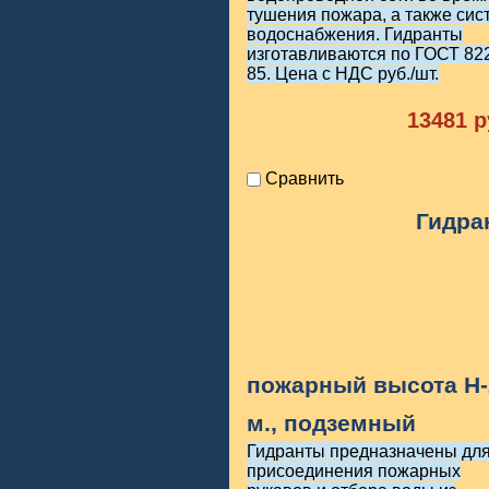
тушения пожара, а также сис
водоснабжения. Гидранты
изготавливаются по ГОСТ 82
85. Цена с НДС руб./шт.
13481
р
Сравнить
Гидра
пожарный высота H-
м., подземный
Гидранты предназначены дл
присоединения пожарных