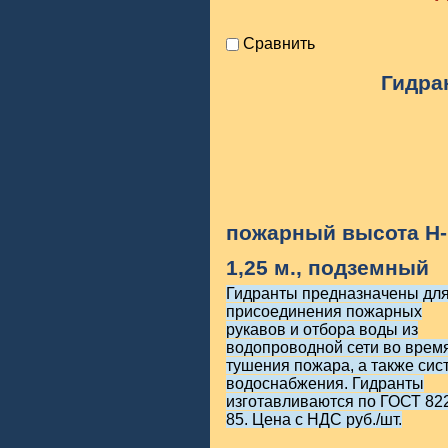
Сравнить
Гидра
пожарный высота H-
1,25 м., подземный
Гидранты предназначены дл
присоединения пожарных
рукавов и отбора воды из
водопроводной сети во врем
тушения пожара, а также сис
водоснабжения. Гидранты
изготавливаются по ГОСТ 82
85. Цена с НДС руб./шт.