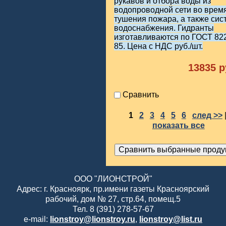
рукавов и отбора воды из
водопроводной сети во врем
тушения пожара, а также сис
водоснабжения. Гидранты
изготавливаются по ГОСТ 82
85. Цена с НДС руб./шт.
13835
р
Сравнить
1
2
3
4
5
6
след >>
показать все
ООО "ЛИОНСТРОЙ"
Адрес: г. Красноярк, пр.имени газеты Красноярский
рабочий, дом № 27, стр.64, помещ.5
Тел. 8 (391) 278-57-67
e-mail:
lionstroy@lionstroy.ru
,
lionstroy@list.ru